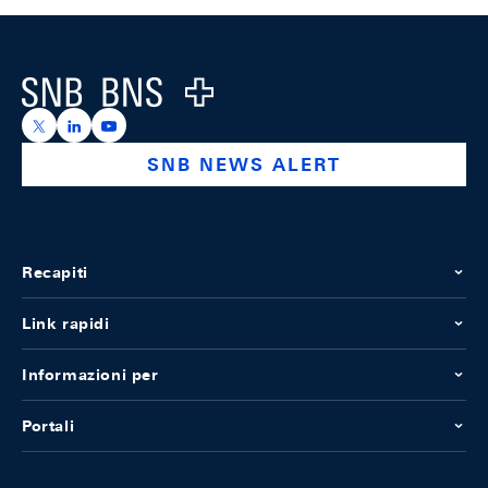
Footer
Logo
https://x.com/snb_bns
https://ch.linkedin.com/company/swiss-national-ba
https://www.youtube.com/@swissnationalbank
SNB NEWS ALERT
Recapiti
Link rapidi
Informazioni per
Portali