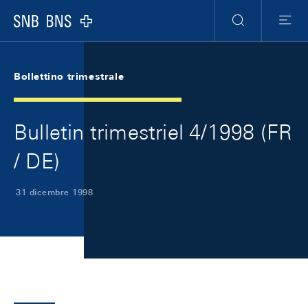
Skip Links Navigation
Header
Meta Navigation
Logo
Ricerca
Menu
Bollettino trimestrale
Bulletin trimestriel 4/1998 (FR
/ DE)
31 dicembre 1998