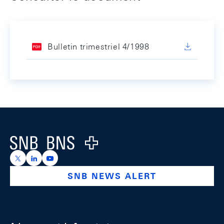
Bulletin trimestriel 4/1998
Footer
Logo
https://x.com/snb_bns
https://ch.linkedin.com/company/swiss-national-ba
https://www.youtube.com/@swissnationalbank
SNB NEWS ALERT