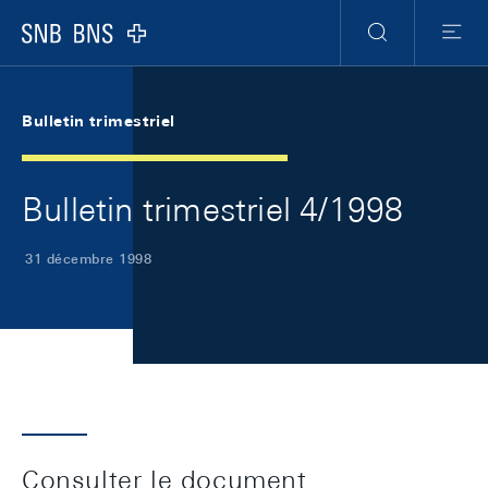
Skip Links Navigation
Header
Meta Navigation
Logo
Recherche
Menu
Bulletin trimestriel
Bulletin trimestriel 4/1998
31 décembre 1998
Consulter le document