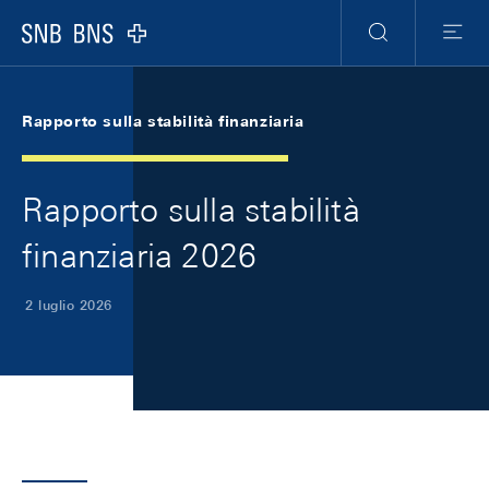
Skip Links Navigation
Header
Meta Navigation
Logo
Ricerca
Menu
Rapporto sulla stabilità finanziaria
Rapporto sulla stabilità
finanziaria 2026
2 luglio 2026