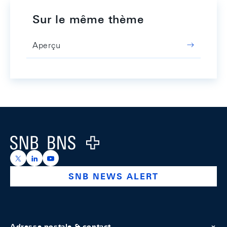
Sur le même thème
Aperçu
Footer
Logo
https://x.com/snb_bns
https://ch.linkedin.com/company/swiss-national-ba
https://www.youtube.com/@swissnationalbank
SNB NEWS ALERT
Adresse postale & contact