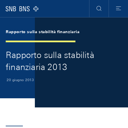
Skip Links Navigation
Header
Meta Navigation
Logo
Ricerca
Menu
Rapporto sulla stabilità finanziaria
Rapporto sulla stabilità
finanziaria 2013
20 giugno 2013