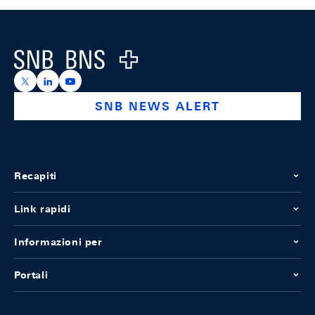
Footer
Logo
https://x.com/snb_bns
https://ch.linkedin.com/company/swiss-national-ba
https://www.youtube.com/@swissnationalbank
SNB NEWS ALERT
Recapiti
Link rapidi
Informazioni per
Portali