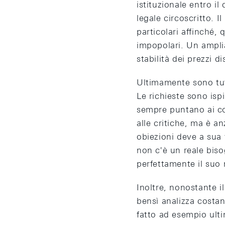
istituzionale entro i
legale circoscritto. I
particolari affinché,
impopolari. Un amplia
stabilità dei prezzi 
Ultimamente sono tut
Le richieste sono isp
sempre puntano ai com
alle critiche, ma è a
obiezioni deve a sua 
non c'è un reale biso
perfettamente il suo 
Inoltre, nonostante i
bensì analizza costan
fatto ad esempio ult