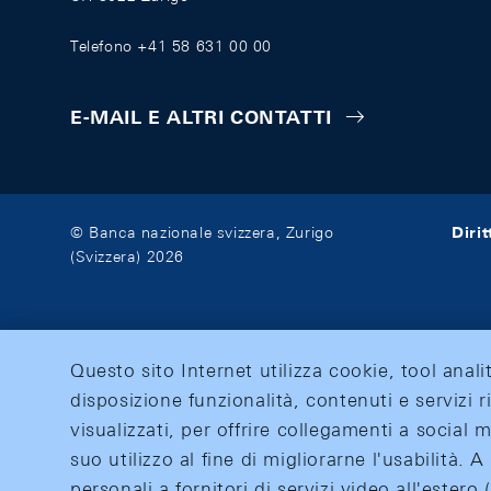
Telefono +41 58 631 00 00
E-MAIL E ALTRI CONTATTI
Diri
© Banca nazionale svizzera, Zurigo
(Svizzera) 2026
Questo sito Internet utilizza cookie, tool anali
disposizione funzionalità, contenuti e servizi r
visualizzati, per offrire collegamenti a social
suo utilizzo al fine di migliorarne l'usabilità.
personali a fornitori di servizi video all'ester