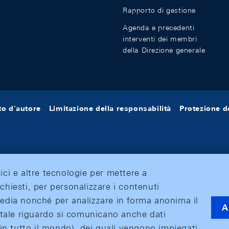
Rapporto di gestione
Agenda e precedenti
interventi dei membri
della Direzione generale
tto d'autore
Limitazione della responsabilità
Protezione de
tici e altre tecnologie per mettere a
ichiesti, per personalizzare i contenuti
 media nonché per analizzare in forma anonima il
A
 A tale riguardo si comunicano anche dati
o (in tutto il mondo), dei quali vengono impiegati