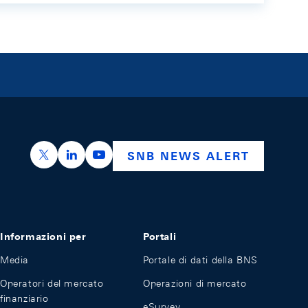
https://x.com/snb_bns
https://ch.linkedin.com/company/swiss-nation
https://www.youtube.com/@swissnation
SNB NEWS ALERT
Informazioni per
Portali
Media
Portale di dati della BNS
Operatori del mercato
Operazioni di mercato
finanziario
eSurvey