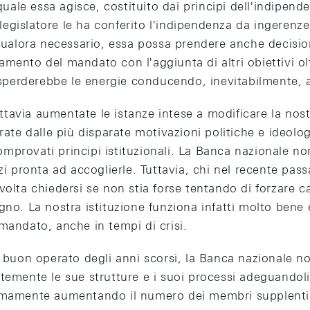
l quale essa agisce, costituito dai principi dell'indipe
l legislatore le ha conferito l'indipendenza da ingerenze
 qualora necessario, essa possa prendere anche decisioni
mento del mandato con l'aggiunta di altri obiettivi olt
disperderebbe le energie conducendo, inevitabilmente, a 
tavia aumentate le istanze intese a modificare la nos
irate dalle più disparate motivazioni politiche e ideol
provati principi istituzionali. La Banca nazionale non
nzi pronta ad accoglierle. Tuttavia, chi nel recente pas
volta chiedersi se non stia forse tentando di forzare 
gno. La nostra istituzione funziona infatti molto bene
mandato, anche in tempi di crisi.
l buon operato degli anni scorsi, la Banca nazionale n
temente le sue strutture e i suoi processi adeguandoli
imamente aumentando il numero dei membri supplenti 