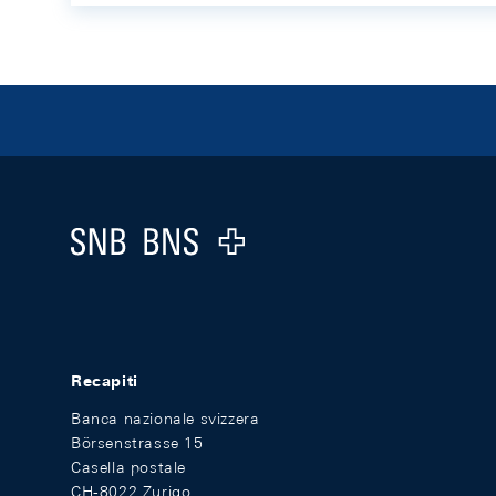
Footer
Logo
Recapiti
Banca nazionale svizzera
Börsenstrasse 15
Casella postale
CH-8022 Zurigo