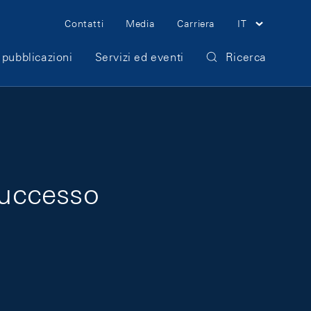
Meta Navigation
Contatti
Media
Carriera
IT
 pubblicazioni
Servizi ed eventi
Ricerca
successo