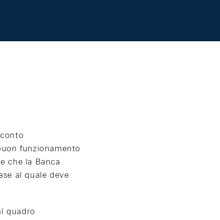
 conto
l buon funzionamento
le che la Banca
base al quale deve
al quadro