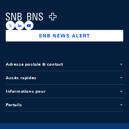
Logo
https://x.com/snb_bns
https://ch.linkedin.com/company/swiss-national-ba
https://www.youtube.com/@swissnationalbank
SNB NEWS ALERT
Adresse postale & contact
Accès rapides
Informations pour
Portails