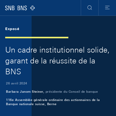
Skip Links Navigation
Header
Meta Navigation
Logo
Recherche
Menu
Exposé
Un cadre institutionnel solide,
garant de la réussite de la
BNS
26 avril 2024
Barbara Janom Steiner,
présidente du Conseil de banque
116e Assemblée générale ordinaire des actionnaires de la
Banque nationale suisse, Berne