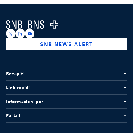
Footer
Logo
https://x.com/snb_bns
https://ch.linkedin.com/company/swiss-national-ba
https://www.youtube.com/@swissnationalbank
SNB NEWS ALERT
Recapiti
Link rapidi
Informazioni per
Portali