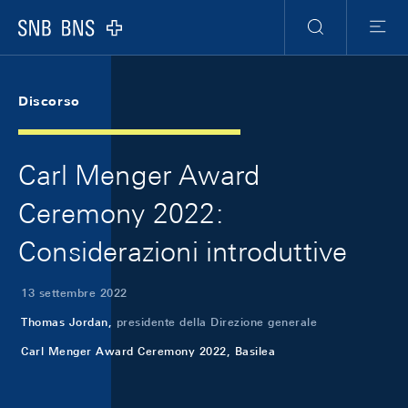
Skip Links Navigation
Header
Meta Navigation
Logo
Ricerca
Menu
Discorso
Carl Menger Award
Ceremony 2022:
Considerazioni introduttive
13 settembre 2022
Thomas Jordan,
presidente della Direzione generale
Carl Menger Award Ceremony 2022, Basilea