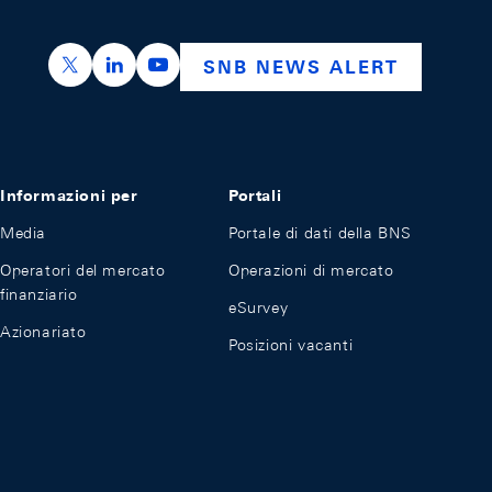
https://x.com/snb_bns
https://ch.linkedin.com/company/swiss-nation
https://www.youtube.com/@swissnation
SNB NEWS ALERT
Informazioni per
Portali
Media
Portale di dati della BNS
Operatori del mercato
Operazioni di mercato
finanziario
eSurvey
Azionariato
Posizioni vacanti