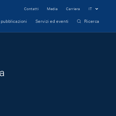
Meta Navigation
Contatti
Media
Carriera
IT
 pubblicazioni
Servizi ed eventi
Ricerca
a