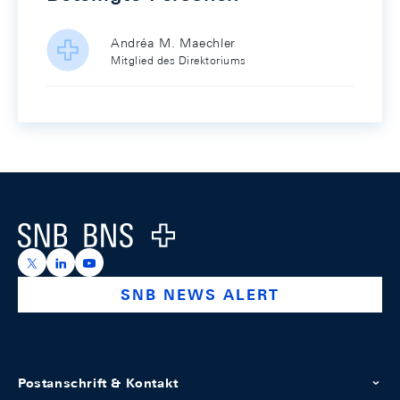
Andréa M. Maechler
Mitglied des Direktoriums
Footer
Logo
https://x.com/snb_bns
https://ch.linkedin.com/company/swiss-national-ba
https://www.youtube.com/@swissnationalbank
SNB NEWS ALERT
Postanschrift & Kontakt