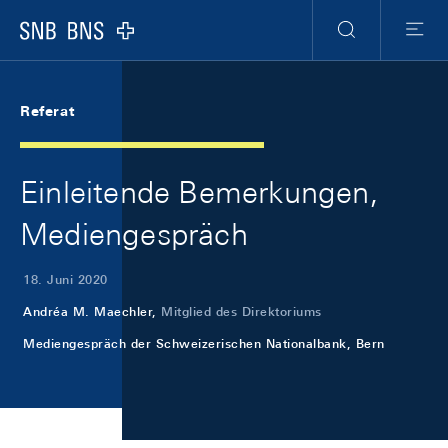
Skip Links Navigation
Header
Meta Navigation
Logo
Suche
Menu
Referat
Einleitende Bemerkungen,
Mediengespräch
18. Juni 2020
Andréa M. Maechler,
Mitglied des Direktoriums
Mediengespräch der Schweizerischen Nationalbank, Bern