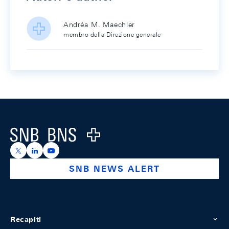
Andréa M. Maechler
membro della Direzione generale
Footer
Logo
https://x.com/snb_bns
https://ch.linkedin.com/company/swiss-national-ba
https://www.youtube.com/@swissnationalbank
SNB NEWS ALERT
Recapiti