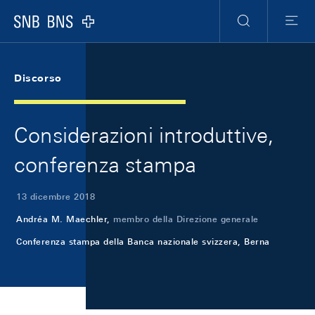
Skip Links Navigation
Header
Meta Navigation
Logo
Ricerca
Menu
Discorso
Considerazioni introduttive,
conferenza stampa
13 dicembre 2018
Andréa M. Maechler,
membro della Direzione generale
Conferenza stampa della Banca nazionale svizzera, Berna