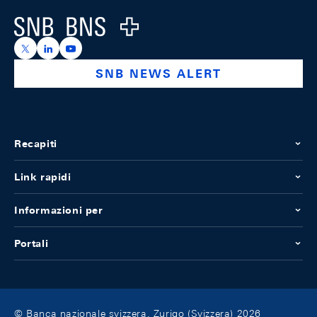
Logo
https://x.com/snb_bns
https://ch.linkedin.com/company/swiss-national-ba
https://www.youtube.com/@swissnationalbank
SNB NEWS ALERT
Recapiti
Link rapidi
Informazioni per
Portali
© Banca nazionale svizzera, Zurigo (Svizzera) 2026