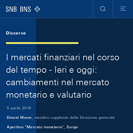
Skip Links Navigation
Header
Meta Navigation
Logo
Ricerca
Menu
Discorso
I mercati finanziari nel corso
del tempo - Ieri e oggi:
cambiamenti nel mercato
monetario e valutario
5 aprile 2018
Dewet Moser,
membro supplente della Direzione generale
Aperitivo "Mercato monetario", Zurigo