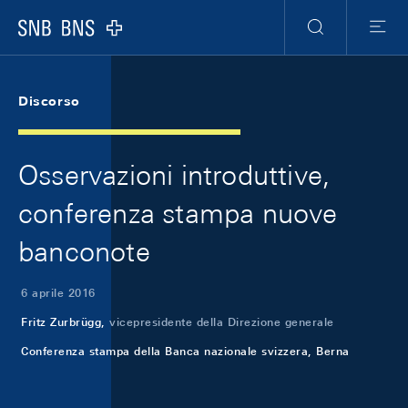
Skip Links Navigation
Header
Meta Navigation
Logo
Ricerca
Menu
Discorso
Osservazioni introduttive,
conferenza stampa nuove
banconote
6 aprile 2016
Fritz Zurbrügg,
vicepresidente della Direzione generale
Conferenza stampa della Banca nazionale svizzera, Berna