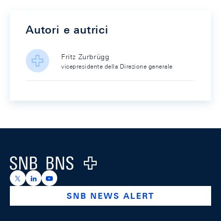
Autori e autrici
Fritz Zurbrügg
vicepresidente della Direzione generale
Footer
Logo
https://x.com/snb_bns
https://ch.linkedin.com/company/swiss-national-ba
https://www.youtube.com/@swissnationalbank
SNB NEWS ALERT