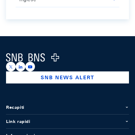
Footer
Logo
https://x.com/snb_bns
https://ch.linkedin.com/company/swiss-national-ba
https://www.youtube.com/@swissnationalbank
SNB NEWS ALERT
Recapiti
Link rapidi