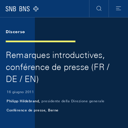
Skip Links Navigation
Header
Meta Navigation
Logo
Ricerca
Menu
Discorso
Remarques introductives,
conférence de presse (FR /
DE / EN)
16 giugno 2011
Philipp Hildebrand,
presidente della Direzione generale
Conférence de presse, Berne