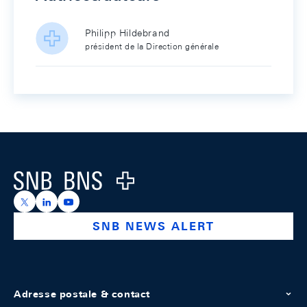
Philipp Hildebrand
président de la Direction générale
Footer
Logo
https://x.com/snb_bns
https://ch.linkedin.com/company/swiss-national-ba
https://www.youtube.com/@swissnationalbank
SNB NEWS ALERT
Adresse postale & contact