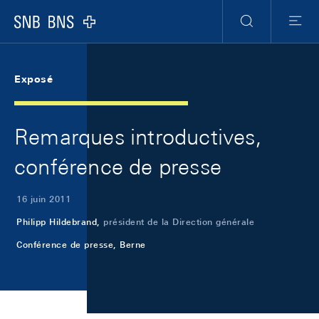
Skip Links Navigation
Header
Meta Navigation
Logo
Recherche
Menu
Exposé
Remarques introductives,
conférence de presse
16 juin 2011
Philipp Hildebrand,
président de la Direction générale
Conférence de presse, Berne