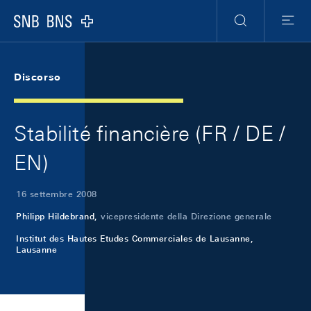
Skip Links Navigation
Header
Meta Navigation
Logo
Ricerca
Menu
Discorso
Stabilité financière (FR / DE /
EN)
16 settembre 2008
Philipp Hildebrand,
vicepresidente della Direzione generale
Institut des Hautes Etudes Commerciales de Lausanne,
Lausanne