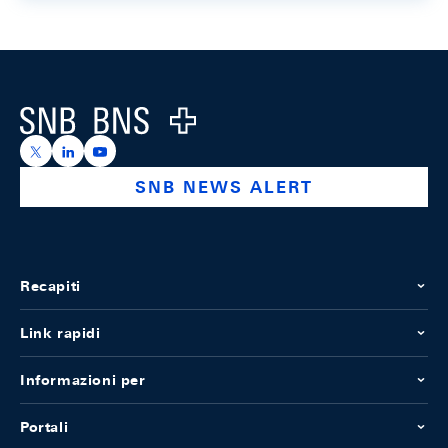
Footer
Logo
https://x.com/snb_bns
https://ch.linkedin.com/company/swiss-national-ba
https://www.youtube.com/@swissnationalbank
SNB NEWS ALERT
Recapiti
Link rapidi
Informazioni per
Portali