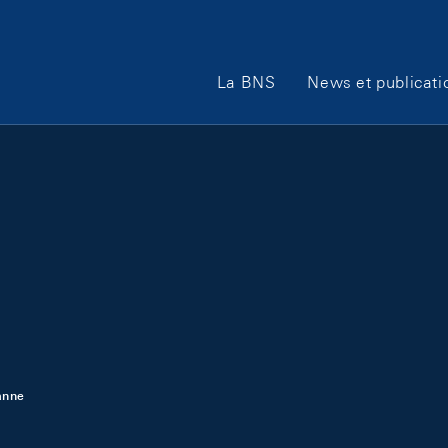
Main Navigation
La BNS
News et publicati
anne