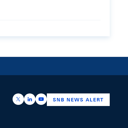
https://x.com/snb_bns
https://ch.linkedin.com/company/swiss-nation
https://www.youtube.com/@swissnation
SNB NEWS ALERT