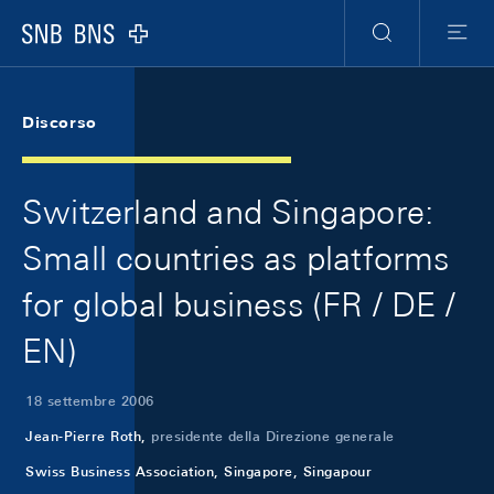
Skip Links Navigation
Header
Meta Navigation
Logo
Ricerca
Menu
Discorso
Switzerland and Singapore:
Small countries as platforms
for global business (FR / DE /
EN)
18 settembre 2006
Jean-Pierre Roth,
presidente della Direzione generale
Swiss Business Association, Singapore, Singapour