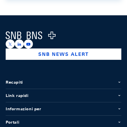
Footer
Logo
https://x.com/snb_bns
https://ch.linkedin.com/company/swiss-national-ba
https://www.youtube.com/@swissnationalbank
SNB NEWS ALERT
Recapiti
Link rapidi
Informazioni per
Portali