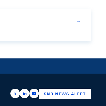
https://x.com/snb_bns
https://ch.linkedin.com/company/swiss-nation
https://www.youtube.com/@swissnation
SNB NEWS ALERT