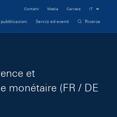
Meta Navigation
Contatti
Media
Carriera
IT
 pubblicazioni
Servizi ed eventi
Ricerca
rence et
e monétaire (FR / DE