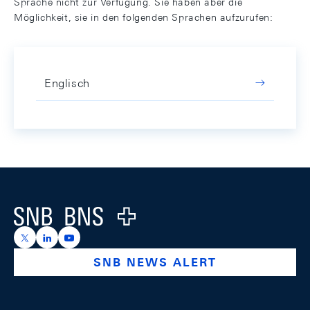
Sprache nicht zur Verfügung. Sie haben aber die
Möglichkeit, sie in den folgenden Sprachen aufzurufen:
Englisch
Footer
Logo
https://x.com/snb_bns
https://ch.linkedin.com/company/swiss-national-ba
https://www.youtube.com/@swissnationalbank
SNB NEWS ALERT