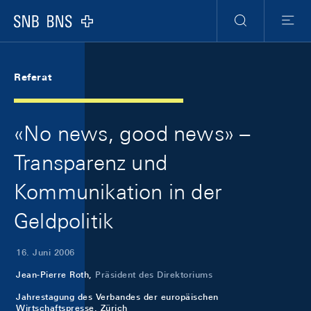
Skip Links Navigation
Header
Meta Navigation
Logo
Suche
Menu
Referat
«No news, good news» –
Transparenz und
Kommunikation in der
Geldpolitik
16. Juni 2006
Jean-Pierre Roth,
Präsident des Direktoriums
Jahrestagung des Verbandes der europäischen
Wirtschaftspresse, Zürich