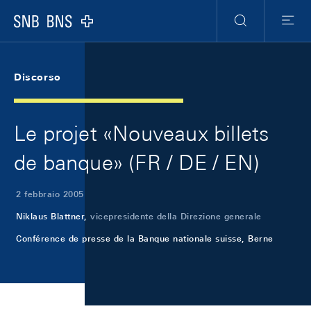
Skip Links Navigation
Header
Meta Navigation
Logo
Ricerca
Menu
Discorso
Le projet «Nouveaux billets
de banque» (FR / DE / EN)
2 febbraio 2005
Niklaus Blattner,
vicepresidente della Direzione generale
Conférence de presse de la Banque nationale suisse, Berne