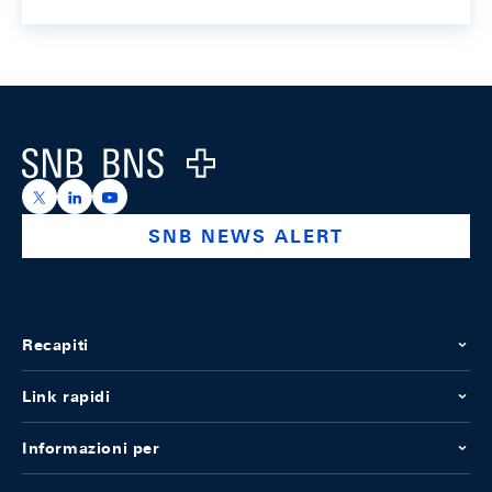
Footer
Logo
https://x.com/snb_bns
https://ch.linkedin.com/company/swiss-national-ba
https://www.youtube.com/@swissnationalbank
SNB NEWS ALERT
Recapiti
Link rapidi
Informazioni per