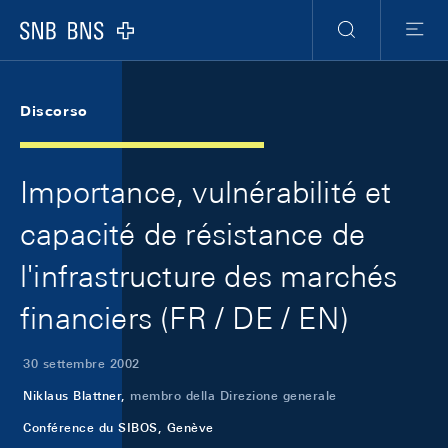
Skip Links Navigation
Header
Meta Navigation
Logo
Ricerca
Menu
Discorso
Importance, vulnérabilité et
capacité de résistance de
l'infrastructure des marchés
financiers (FR / DE / EN)
30 settembre 2002
Niklaus Blattner,
membro della Direzione generale
Conférence du SIBOS, Genève