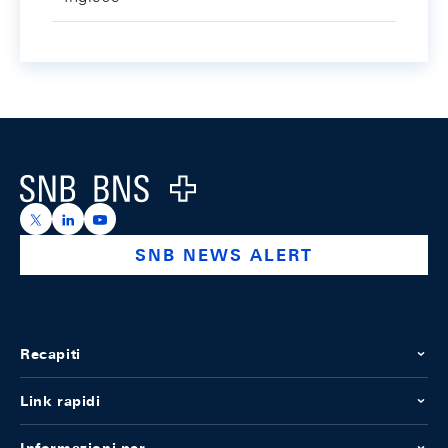
Footer
Logo
https://x.com/snb_bns
https://ch.linkedin.com/company/swiss-national-ba
https://www.youtube.com/@swissnationalbank
SNB NEWS ALERT
Recapiti
Link rapidi