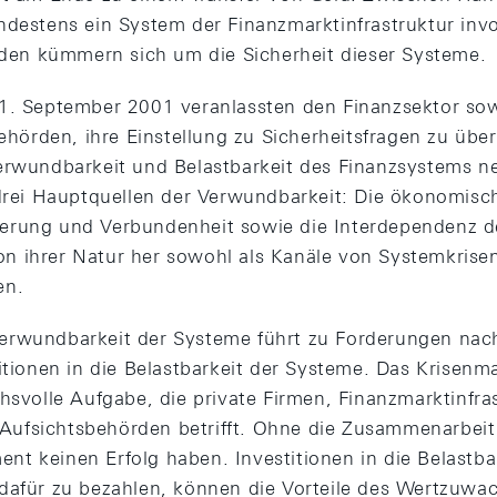
ndestens ein System der Finanzmarktinfrastruktur invol
n kümmern sich um die Sicherheit dieser Systeme.
1. September 2001 veranlassten den Finanzsektor sow
rden, ihre Einstellung zu Sicherheitsfragen zu über
erwundbarkeit und Belastbarkeit des Finanzsystems n
 drei Hauptquellen der Verwundbarkeit: Die ökonomisc
erung und Verbundenheit sowie die Interdependenz d
n ihrer Natur her sowohl als Kanäle von Systemkrise
en.
erwundbarkeit der Systeme führt zu Forderungen na
titionen in die Belastbarkeit der Systeme. Das Krisen
chsvolle Aufgabe, die private Firmen, Finanzmarktinfr
fsichtsbehörden betrifft. Ohne die Zusammenarbeit a
t keinen Erfolg haben. Investitionen in die Belastbark
dafür zu bezahlen, können die Vorteile des Wertzuwa