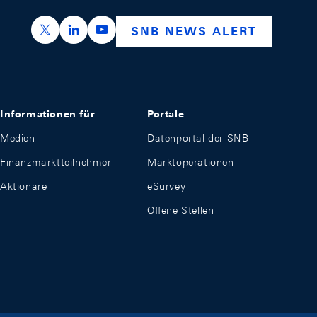
https://x.com/snb_bns
https://ch.linkedin.com/company/swiss-nation
https://www.youtube.com/@swissnation
SNB NEWS ALERT
Informationen für
Portale
Medien
Datenportal der SNB
Finanzmarktteilnehmer
Marktoperationen
Aktionäre
eSurvey
Offene Stellen