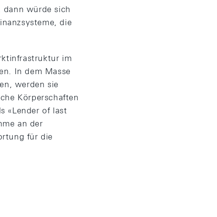
, dann würde sich
Finanzsysteme, die
ktinfrastruktur im
den. In dem Masse
gen, werden sie
iche Körperschaften
ls «Lender of last
ahme an der
rtung für die