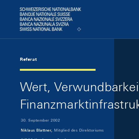
Skip Links Navigation
Header
Logo
Referat
Wert, Verwundbarkeit
Finanzmarktinfrastru
30. September 2002
Niklaus Blattner,
Mitglied des Direktoriums