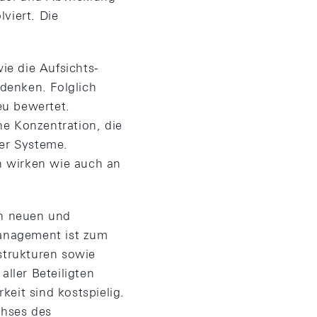
viert. Die
ie die Aufsichts-
denken. Folglich
eu bewertet.
he Konzentration, die
er Systeme.
n wirken wie auch an
ch neuen und
management ist zum
astrukturen sowie
ller Beteiligten
eit sind kostspielig.
chses des