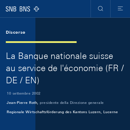
Skip Links Navigation
Header
Meta Navigation
Logo
Ricerca
Menu
Discorso
La Banque nationale suisse
au service de l'économie (FR /
DE / EN)
10 settembre 2002
Jean-Pierre Roth,
presidente della Direzione generale
Regionale Wirtschaftsförderung des Kantons Luzern, Lucerne