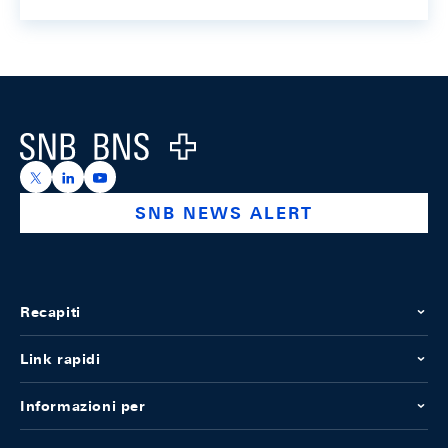
Footer
Logo
https://x.com/snb_bns
https://ch.linkedin.com/company/swiss-national-ba
https://www.youtube.com/@swissnationalbank
SNB NEWS ALERT
Recapiti
Link rapidi
Informazioni per