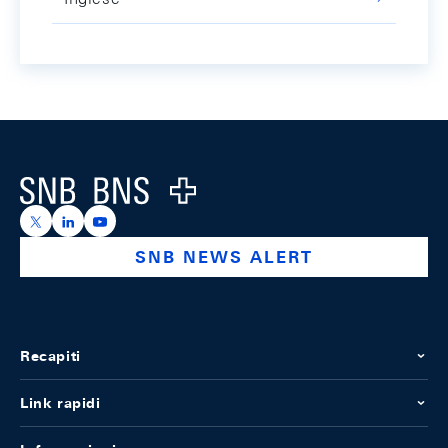
Footer
Logo
https://x.com/snb_bns
https://ch.linkedin.com/company/swiss-national-ba
https://www.youtube.com/@swissnationalbank
SNB NEWS ALERT
Recapiti
Link rapidi