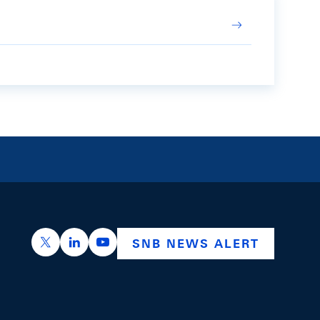
https://x.com/snb_bns
https://ch.linkedin.com/company/swiss-nation
https://www.youtube.com/@swissnation
SNB NEWS ALERT