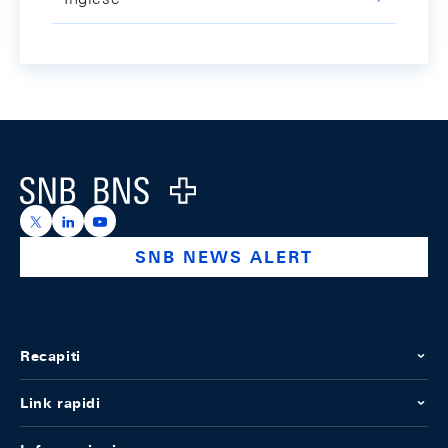
Footer
Logo
https://x.com/snb_bns
https://ch.linkedin.com/company/swiss-national-ba
https://www.youtube.com/@swissnationalbank
SNB NEWS ALERT
Recapiti
Link rapidi