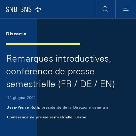
Skip Links Navigation
Header
Meta Navigation
Logo
Ricerca
Menu
Discorso
Remarques introductives,
conférence de presse
semestrielle (FR / DE / EN)
14 giugno 2001
Jean-Pierre Roth,
presidente della Direzione generale
Conférence de presse semestrielle, Berne