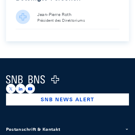
Jean-Pierre Roth
Präsident des Direktoriums
Footer
Logo
https://x.com/snb_bns
https://ch.linkedin.com/company/swiss-national-ba
https://www.youtube.com/@swissnationalbank
SNB NEWS ALERT
Postanschrift & Kontakt