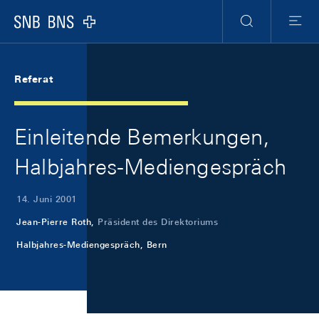
Skip Links Navigation
Header
Meta Navigation
Logo
Suche
Menu
Referat
Einleitende Bemerkungen,
Halbjahres-Mediengespräch
14. Juni 2001
Jean-Pierre Roth,
Präsident des Direktoriums
Halbjahres-Mediengespräch, Bern