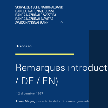
Skip Links Navigation
Header
Logo
Discorso
Remarques introducti
/ DE / EN)
12 dicembre 1997
Hans Meyer,
presidente della Direzione generale