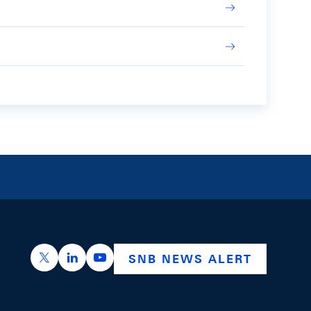
https://x.com/snb_bns
https://ch.linkedin.com/company/swiss-nation
https://www.youtube.com/@swissnation
SNB NEWS ALERT