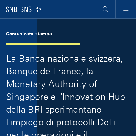
Skip Links Navigation
Header
Meta Navigation
Logo
Ricerca
Menu
Comunicato stampa
La Banca nazionale svizzera,
Banque de France, la
Monetary Authority of
Singapore e l'Innovation Hub
della BRI sperimentano
l'impiego di protocolli DeFi
per le operazioni e il