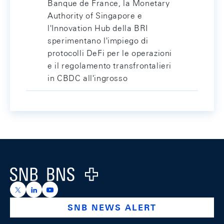
Banque de France, la Monetary
Authority of Singapore e
l'Innovation Hub della BRI
sperimentano l'impiego di
protocolli DeFi per le operazioni
e il regolamento transfrontalieri
in CBDC all'ingrosso
Footer
Logo
https://x.com/snb_bns
https://ch.linkedin.com/company/swiss-national-ba
https://www.youtube.com/@swissnationalbank
SNB NEWS ALERT