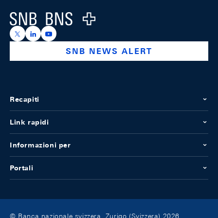
Logo
https://x.com/snb_bns
https://ch.linkedin.com/company/swiss-national-ba
https://www.youtube.com/@swissnationalbank
SNB NEWS ALERT
Recapiti
Link rapidi
Informazioni per
Portali
© Banca nazionale svizzera, Zurigo (Svizzera) 2026