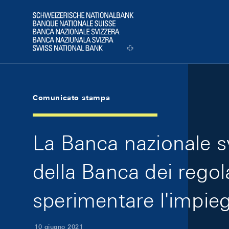
Skip Links Navigation
Header
Logo
Comunicato stampa
La Banca nazionale s
della Banca dei regol
sperimentare l'impieg
10 giugno 2021