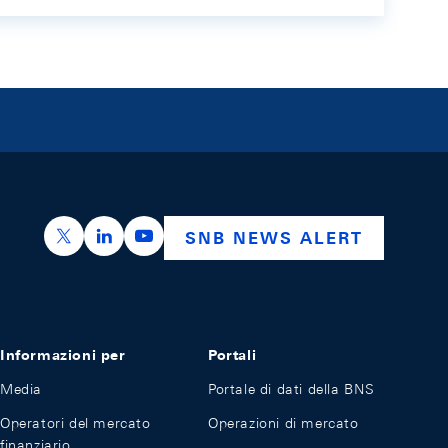
https://x.com/snb_bns
https://ch.linkedin.com/company/swiss-nation
https://www.youtube.com/@swissnation
SNB NEWS ALERT
Informazioni per
Portali
Media
Portale di dati della BNS
Operatori del mercato
Operazioni di mercato
finanziario