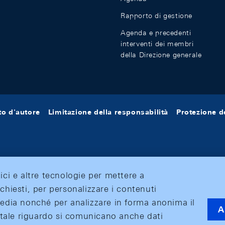
Rapporto di gestione
Agenda e precedenti
interventi dei membri
della Direzione generale
tto d'autore
Limitazione della responsabilità
Protezione de
tici e altre tecnologie per mettere a
ichiesti, per personalizzare i contenuti
 media nonché per analizzare in forma anonima il
A
 A tale riguardo si comunicano anche dati