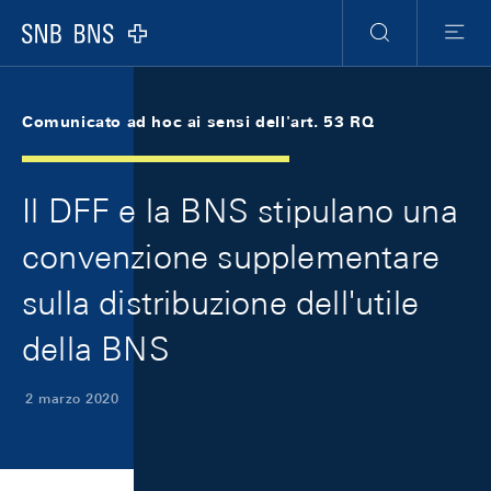
Skip Links Navigation
Header
Meta Navigation
Logo
Ricerca
Menu
Comunicato ad hoc ai sensi dell'art. 53 RQ
Il DFF e la BNS stipulano una
convenzione supplementare
sulla distribuzione dell'utile
della BNS
2 marzo 2020