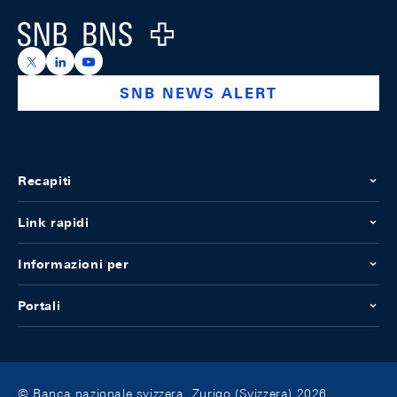
Logo
https://x.com/snb_bns
https://ch.linkedin.com/company/swiss-national-ba
https://www.youtube.com/@swissnationalbank
SNB NEWS ALERT
Recapiti
Link rapidi
Informazioni per
Portali
© Banca nazionale svizzera, Zurigo (Svizzera) 2026