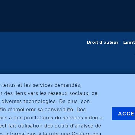
Droit d'auteur
Limit
ontenus et les services demandés,
r des liens vers les réseaux sociaux, ce
et diverses technologies. De plus, son
in d'améliorer sa convivialité. Des
ACCE
s à des prestataires de services vidéo à
est fait utilisation des outils d'analyse de
es informations à la rubrique Gestion des