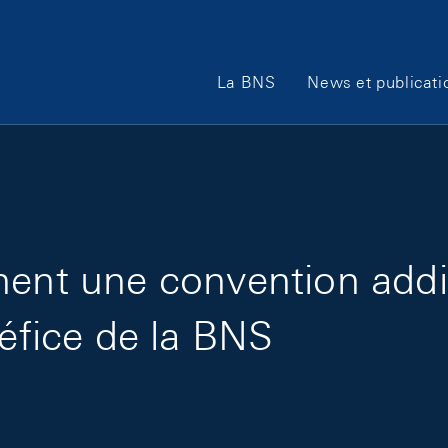
Main Navigation
La BNS
News et publicati
nent une convention addi
néfice de la BNS