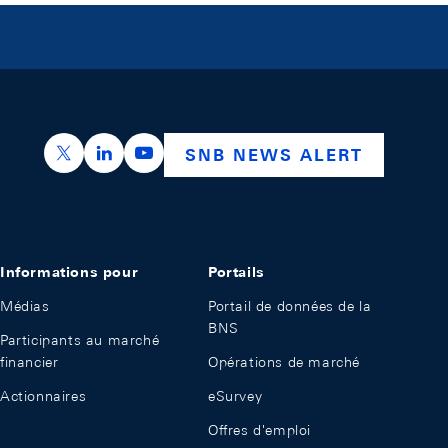
https://x.com/snb_bns
https://ch.linkedin.com/company/swiss-nation
https://www.youtube.com/@swissnation
SNB NEWS ALERT
Informations pour
Portails
Médias
Portail de données de la
BNS
Participants au marché
financier
Opérations de marché
Actionnaires
eSurvey
Offres d'emploi