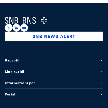
Footer
Logo
https://x.com/snb_bns
https://ch.linkedin.com/company/swiss-national-ba
https://www.youtube.com/@swissnationalbank
SNB NEWS ALERT
Recapiti
Link rapidi
Informazioni per
Portali