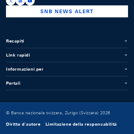
https://x.com/snb_bns
https://ch.linkedin.com/company/swiss-national-ba
https://www.youtube.com/@swissnationalbank
SNB NEWS ALERT
Recapiti
Link rapidi
Informazioni per
Portali
© Banca nazionale svizzera, Zurigo (Svizzera) 2026
Diritto d'autore
Limitazione della responsabilità