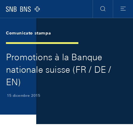
Skip Links Navigation
Header
Meta Navigation
Logo
Ricerca
Menu
Comunicato stampa
Promotions à la Banque
nationale suisse (FR / DE /
EN)
15 dicembre 2015