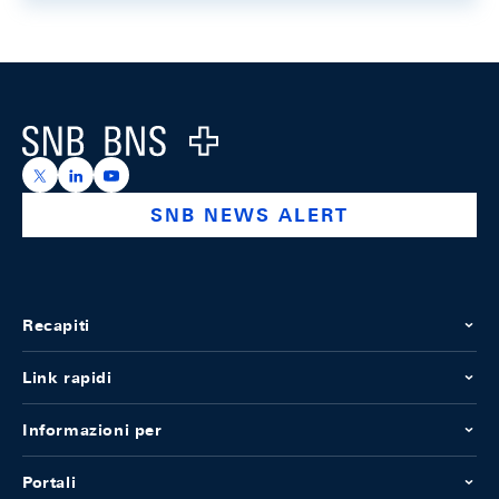
Footer
Logo
https://x.com/snb_bns
https://ch.linkedin.com/company/swiss-national-ba
https://www.youtube.com/@swissnationalbank
SNB NEWS ALERT
Recapiti
Link rapidi
Informazioni per
Portali