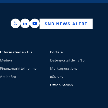
https://x.com/snb_bns
https://ch.linkedin.com/company/swiss-nation
https://www.youtube.com/@swissnation
SNB NEWS ALERT
Informationen für
Portale
Medien
Datenportal der SNB
Finanzmarktteilnehmer
Marktoperationen
Aktionäre
eSurvey
Offene Stellen