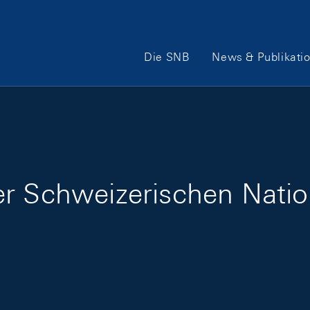
Hauptnavigation
Die SNB
News & Publikati
er Schweizerischen Nati