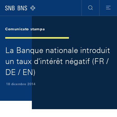
Skip Links Navigation
Header
Meta Navigation
Logo
Ricerca
Menu
Comunicato stampa
La Banque nationale introduit
un taux d'intérêt négatif (FR /
DE / EN)
18 dicembre 2014