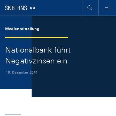
Skip Links Navigation
Header
Meta Navigation
Logo
Suche
Menu
Medienmitteilung
Nationalbank führt
Negativzinsen ein
18. Dezember 2014