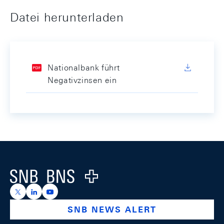
Datei herunterladen
Nationalbank führt
Negativzinsen ein
Footer
Logo
https://x.com/snb_bns
https://ch.linkedin.com/company/swiss-national-ba
https://www.youtube.com/@swissnationalbank
SNB NEWS ALERT