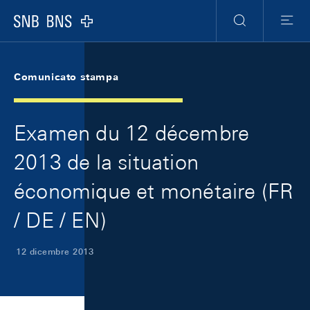
Skip Links Navigation
Header
Meta Navigation
Logo
Ricerca
Menu
Comunicato stampa
Examen du 12 décembre
2013 de la situation
économique et monétaire (FR
/ DE / EN)
12 dicembre 2013