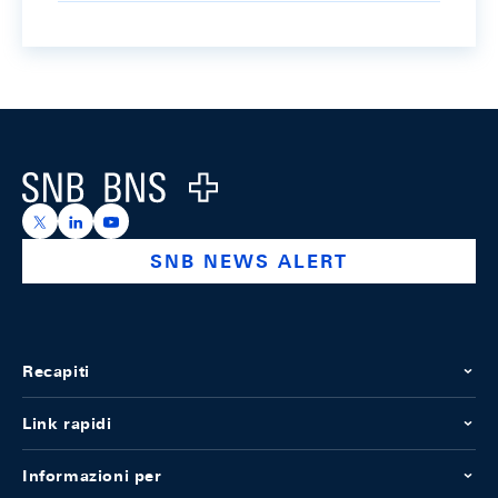
Footer
Logo
https://x.com/snb_bns
https://ch.linkedin.com/company/swiss-national-ba
https://www.youtube.com/@swissnationalbank
SNB NEWS ALERT
Recapiti
Link rapidi
Informazioni per