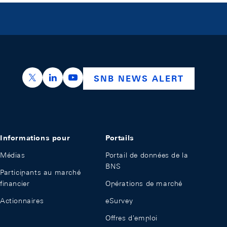
https://x.com/snb_bns
https://ch.linkedin.com/company/swiss-nation
https://www.youtube.com/@swissnation
SNB NEWS ALERT
Informations pour
Portails
Médias
Portail de données de la
BNS
Participants au marché
financier
Opérations de marché
Actionnaires
eSurvey
Offres d'emploi