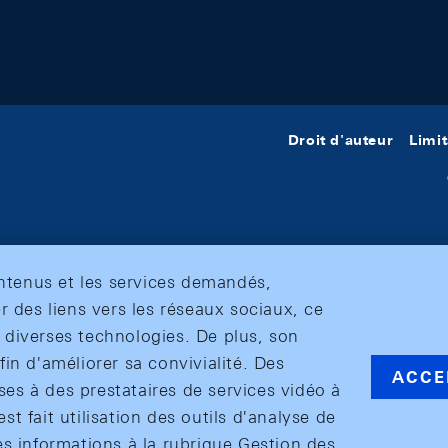
Droit d'auteur
Limit
ontenus et les services demandés,
r des liens vers les réseaux sociaux, ce
et diverses technologies. De plus, son
in d'améliorer sa convivialité. Des
ACCE
s à des prestataires de services vidéo à
est fait utilisation des outils d'analyse de
es informations à la rubrique Gestion des