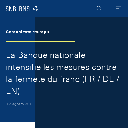
Skip Links Navigation
Header
Meta Navigation
Logo
Ricerca
Menu
Comunicato stampa
La Banque nationale
intensifie les mesures contre
la fermeté du franc (FR / DE /
EN)
17 agosto 2011