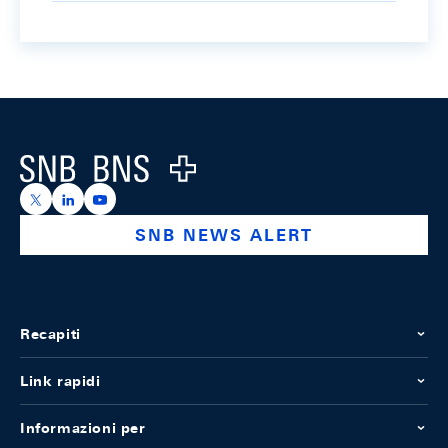
Footer
Logo
https://x.com/snb_bns
https://ch.linkedin.com/company/swiss-national-ba
https://www.youtube.com/@swissnationalbank
SNB NEWS ALERT
Recapiti
Link rapidi
Informazioni per