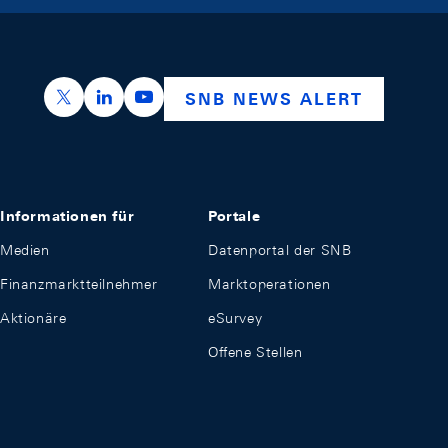
https://x.com/snb_bns
https://ch.linkedin.com/company/swiss-nation
https://www.youtube.com/@swissnation
SNB NEWS ALERT
Informationen für
Portale
Medien
Datenportal der SNB
Finanzmarktteilnehmer
Marktoperationen
Aktionäre
eSurvey
Offene Stellen