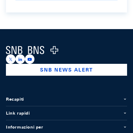
Footer
Logo
https://x.com/snb_bns
https://ch.linkedin.com/company/swiss-national-ba
https://www.youtube.com/@swissnationalbank
SNB NEWS ALERT
Recapiti
Link rapidi
Informazioni per