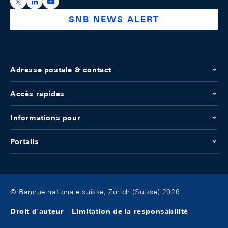
https://x.com/snb_bns
https://ch.linkedin.com/company/swiss-national-ba
https://www.youtube.com/@swissnationalbank
SNB NEWS ALERT
Adresse postale & contact
Accès rapides
Informations pour
Portails
© Banque nationale suisse, Zurich (Suisse) 2026
Droit d'auteur
Limitation de la responsabilité