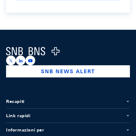
Footer
Logo
https://x.com/snb_bns
https://ch.linkedin.com/company/swiss-national-ba
https://www.youtube.com/@swissnationalbank
SNB NEWS ALERT
Recapiti
Link rapidi
Informazioni per