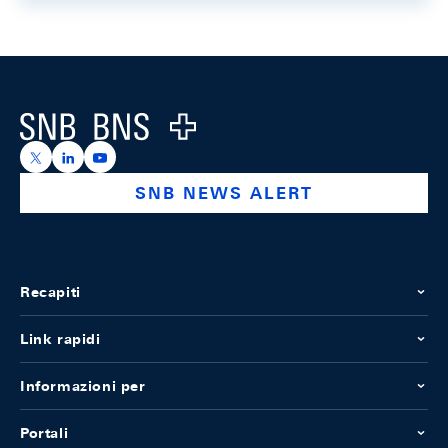
Footer
Logo
https://x.com/snb_bns
https://ch.linkedin.com/company/swiss-national-ba
https://www.youtube.com/@swissnationalbank
SNB NEWS ALERT
Recapiti
Link rapidi
Informazioni per
Portali