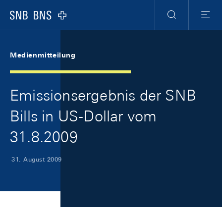
Skip Links Navigation
Header
Meta Navigation
Logo
Suche
Menu
Medienmitteilung
Emissionsergebnis der SNB
Bills in US-Dollar vom
31.8.2009
31. August 2009