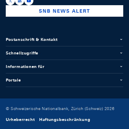
https://x.com/snb_bns
https://ch.linkedin.com/company/swiss-national-ba
https://www.youtube.com/@swissnationalbank
SNB NEWS ALERT
Postanschrift & Kontakt
Schnellzugriffe
Informationen für
Portale
© Schweizerische Nationalbank, Zürich (Schweiz) 2026
Urheberrecht
Haftungsbeschränkung