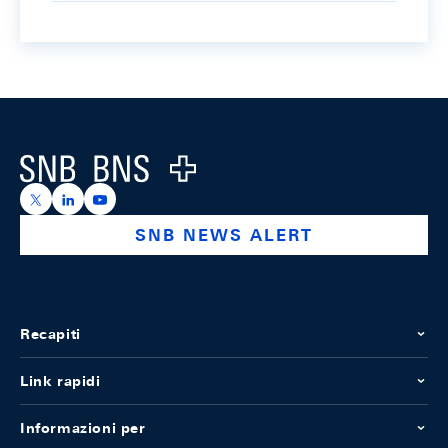
Footer
Logo
https://x.com/snb_bns
https://ch.linkedin.com/company/swiss-national-ba
https://www.youtube.com/@swissnationalbank
SNB NEWS ALERT
Recapiti
Link rapidi
Informazioni per